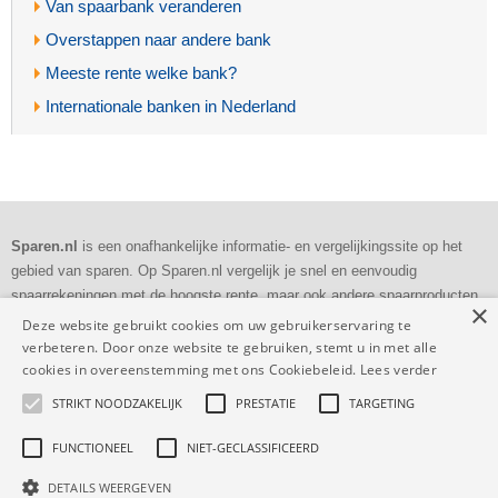
Van spaarbank veranderen
Overstappen naar andere bank
Meeste rente welke bank?
Internationale banken in Nederland
Sparen.nl
is een onafhankelijke informatie- en vergelijkingssite op het
gebied van sparen. Op Sparen.nl vergelijk je snel en eenvoudig
spaarrekeningen met de hoogste rente, maar ook andere spaarproducten
×
als deposito's en bankspaarrekeningen.
Deze website gebruikt cookies om uw gebruikerservaring te
verbeteren. Door onze website te gebruiken, stemt u in met alle
Dagelijkse
controle
cookies in overeenstemming met ons Cookiebeleid.
Lees verder
Volledig en
transparant
STRIKT NOODZAKELIJK
PRESTATIE
TARGETING
53.726 vergelijkingen
deze maand
FUNCTIONEEL
NIET-GECLASSIFICEERD
DETAILS WEERGEVEN