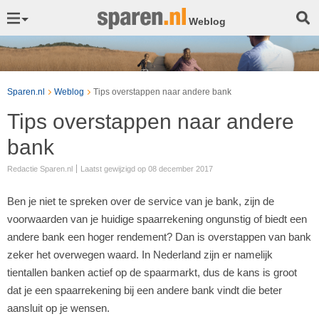
Weblog
Sparen.nl
Weblog
Tips overstappen naar andere bank
Tips overstappen naar andere
bank
Redactie Sparen.nl
Laatst gewijzigd op 08 december 2017
Ben je niet te spreken over de service van je bank, zijn de
voorwaarden van je huidige spaarrekening ongunstig of biedt een
andere bank een hoger rendement? Dan is overstappen van bank
zeker het overwegen waard. In Nederland zijn er namelijk
tientallen banken actief op de spaarmarkt, dus de kans is groot
dat je een spaarrekening bij een andere bank vindt die beter
aansluit op je wensen.