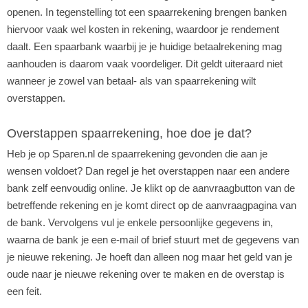
openen. In tegenstelling tot een spaarrekening brengen banken
hiervoor vaak wel kosten in rekening, waardoor je rendement
daalt. Een spaarbank waarbij je je huidige betaalrekening mag
aanhouden is daarom vaak voordeliger. Dit geldt uiteraard niet
wanneer je zowel van betaal- als van spaarrekening wilt
overstappen.
Overstappen spaarrekening, hoe doe je dat?
Heb je op Sparen.nl de spaarrekening gevonden die aan je
wensen voldoet? Dan regel je het overstappen naar een andere
bank zelf eenvoudig online. Je klikt op de aanvraagbutton van de
betreffende rekening en je komt direct op de aanvraagpagina van
de bank. Vervolgens vul je enkele persoonlijke gegevens in,
waarna de bank je een e-mail of brief stuurt met de gegevens van
je nieuwe rekening. Je hoeft dan alleen nog maar het geld van je
oude naar je nieuwe rekening over te maken en de overstap is
een feit.