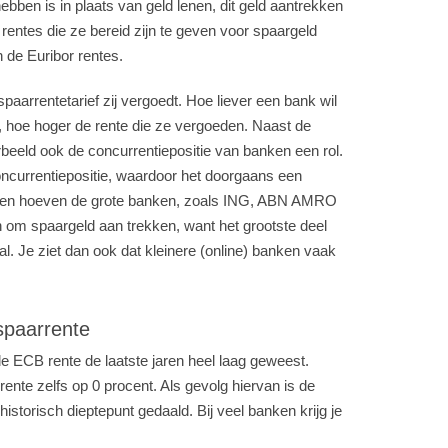
ebben is in plaats van geld lenen, dit geld aantrekken
rentes die ze bereid zijn te geven voor spaargeld
 de Euribor rentes.
spaarrentetarief zij vergoedt. Hoe liever een bank wil
gt, hoe hoger de rente die ze vergoeden. Naast de
beeld ook de concurrentiepositie van banken een rol.
oncurrentiepositie, waardoor het doorgaans een
dien hoeven de grote banken, zoals ING, ABN AMRO
om spaargeld aan trekken, want het grootste deel
l. Je ziet dan ook dat kleinere (online) banken vaak
spaarrente
 de ECB rente de laatste jaren heel laag geweest.
nte zelfs op 0 procent. Als gevolg hiervan is de
istorisch dieptepunt gedaald. Bij veel banken krijg je