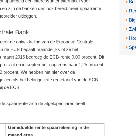
 spaargeld een interessanter alternatief voor
Bes
 en zijn de banken dan ook bereid meer spaarrente
Ren
tgebreider uitleggen.
Big
Zwi
ntrale Bank
Hoo
over de ontwikkeling van de Europese Centrale
Spa
n de ECB bepaalt maandelijks of ze het
ds maart 2016 bedroeg de ECB-rente 0,00 procent. Dit
,5 procent en in september nog eens naar 1,25 procent.
r 2 procent. We hebben het hier over de
gezien als het belangrijkste rentetarief van de ECB.
ij de ECB.
de spaarrente zich de afgelopen jaren heeft
Gemiddelde rente spaarrekening in de
maand erna