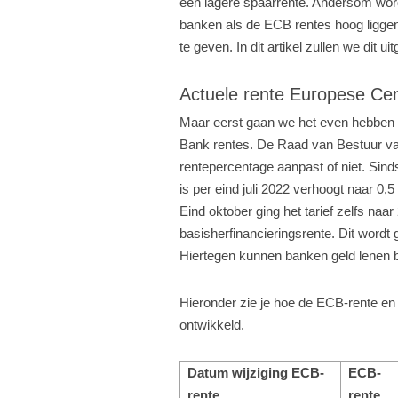
een lagere spaarrente. Andersom wordt
banken als de ECB rentes hoog liggen
te geven. In dit artikel zullen we dit ui
Actuele rente Europese Ce
Maar eerst gaan we het even hebben 
Bank rentes. De Raad van Bestuur va
rentepercentage aanpast of niet. Sin
is per eind juli 2022 verhoogt naar 0
Eind oktober ging het tarief zelfs naa
basisherfinancieringsrente. Dit wordt 
Hiertegen kunnen banken geld lenen b
Hieronder zie je hoe de ECB-rente en 
ontwikkeld.
Datum wijziging ECB-
ECB-
rente
rente