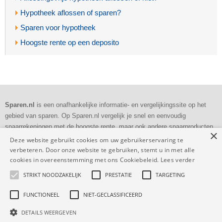
Hypotheek aflossen of sparen?
Sparen voor hypotheek
Hoogste rente op een deposito
Sparen.nl
is een onafhankelijke informatie- en vergelijkingssite op het
gebied van sparen. Op Sparen.nl vergelijk je snel en eenvoudig
spaarrekeningen met de hoogste rente, maar ook andere spaarproducten
×
als deposito's en bankspaarrekeningen.
Deze website gebruikt cookies om uw gebruikerservaring te
verbeteren. Door onze website te gebruiken, stemt u in met alle
Dagelijkse
controle
cookies in overeenstemming met ons Cookiebeleid.
Lees verder
Volledig en
transparant
STRIKT NOODZAKELIJK
PRESTATIE
TARGETING
53.726 vergelijkingen
deze maand
FUNCTIONEEL
NIET-GECLASSIFICEERD
DETAILS WEERGEVEN
Sparen.nl
|
Dienstverlening
-
Privacy
-
Cookies
-
Disclaimer
|