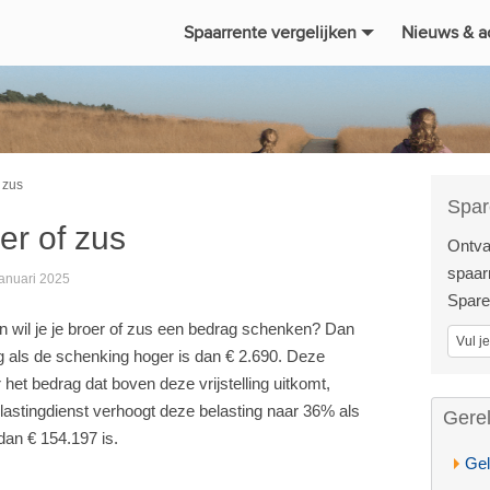
Spaarrente vergelijken
Nieuws & a
 zus
Spar
r of zus
Ontva
spaarr
januari 2025
Spare
n wil je je broer of zus een bedrag schenken? Dan
ng als de schenking hoger is dan € 2.690. Deze
er het bedrag dat boven deze vrijstelling uitkomt,
lastingdienst verhoogt deze belasting naar 36% als
Gere
dan € 154.197 is.
Gel