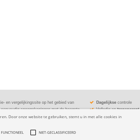
ie- en vergelijkingssite op het gebied van
Dagelijkse
controle
en eenvoudig spaarrekeningen met de hoogste
Volledig en
transparant
ls deposito's en bankspaarrekeningen.
53.726 vergelijkingen
d
en. Door onze website te gebruiken, stemt u in met alle cookies in
FUNCTIONEEL
NIET-GECLASSIFICEERD