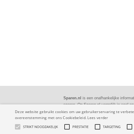
Sparen.nl
is een onafhankelijke informat
sparen. Op Sparen.nl vergelijk je snel 
rente, maar ook andere spaarproducten a
Deze website gebruikt cookies om uw gebruikerservaring te verbeter
overeenstemming met ons Cookiebeleid.
Lees verder
STRIKT NOODZAKELIJK
PRESTATIE
TARGETING