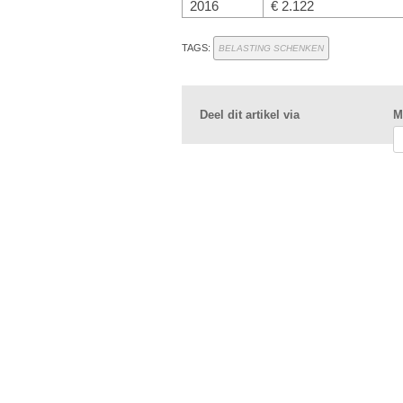
2016
€ 2.122
TAGS:
BELASTING SCHENKEN
Deel dit artikel via
M