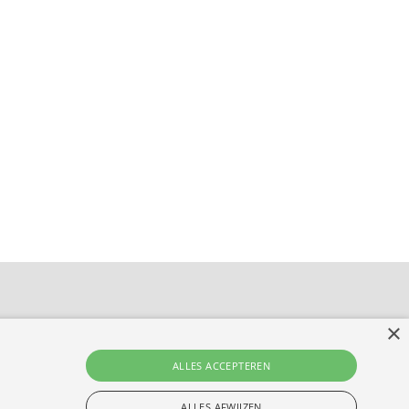
×
eze maand
ALLES ACCEPTEREN
ALLES AFWIJZEN