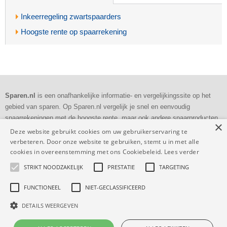
Inkeerregeling zwartspaarders
Hoogste rente op spaarrekening
Sparen.nl
is een onafhankelijke informatie- en vergelijkingssite op het
gebied van sparen. Op Sparen.nl vergelijk je snel en eenvoudig
spaarrekeningen met de hoogste rente, maar ook andere spaarproducten
×
als deposito's en bankspaarrekeningen.
Deze website gebruikt cookies om uw gebruikerservaring te
verbeteren. Door onze website te gebruiken, stemt u in met alle
Dagelijkse
controle
cookies in overeenstemming met ons Cookiebeleid.
Lees verder
Volledig en
transparant
STRIKT NOODZAKELIJK
PRESTATIE
TARGETING
53.726 vergelijkingen
deze maand
FUNCTIONEEL
NIET-GECLASSIFICEERD
DETAILS WEERGEVEN
Sparen.nl
|
Dienstverlening
-
Privacy
-
Cookies
-
Disclaimer
|
KvK: 17193942
|
WFT-vergunning: 12017732
|