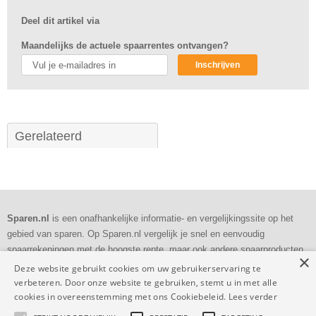
Deel dit artikel via
Maandelijks de actuele spaarrentes ontvangen?
Inschrijven
Gerelateerd
Sparen.nl
is een onafhankelijke informatie- en vergelijkingssite op het
gebied van sparen. Op Sparen.nl vergelijk je snel en eenvoudig
spaarrekeningen met de hoogste rente, maar ook andere spaarproducten
×
als deposito's en bankspaarrekeningen.
Deze website gebruikt cookies om uw gebruikerservaring te
verbeteren. Door onze website te gebruiken, stemt u in met alle
Dagelijkse
controle
cookies in overeenstemming met ons Cookiebeleid.
Lees verder
Volledig en
transparant