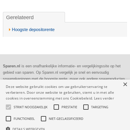
Gerelateerd
Hoogste depositorente
Sparen.nl
is een onafhankelijke informatie- en vergelijkingssite op het
gebied van sparen. Op Sparen.nl vergelijk je snel en eenvoudig
spaarrekeningen met de hoogste rente, maar ook andere spaarproducten
×
als deposito's en bankspaarrekeningen.
Deze website gebruikt cookies om uw gebruikerservaring te
verbeteren. Door onze website te gebruiken, stemt u in met alle
Dagelijkse
controle
cookies in overeenstemming met ons Cookiebeleid.
Lees verder
Volledig en
transparant
STRIKT NOODZAKELIJK
PRESTATIE
TARGETING
53.726 vergelijkingen
deze maand
FUNCTIONEEL
NIET-GECLASSIFICEERD
DETAILS WEERGEVEN